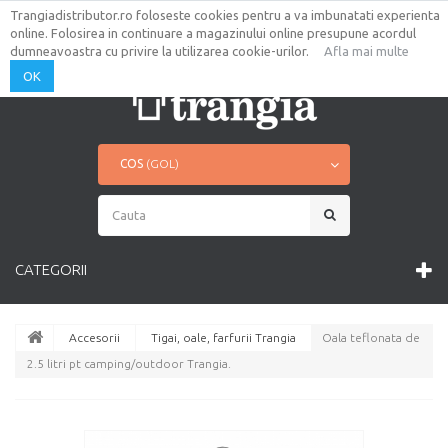
Trangiadistributor.ro foloseste cookies pentru a va imbunatati experienta
AUTENTIFICARE
CONTUL TAU
online. Folosirea in continuare a magazinului online presupune acordul
CONTACT
HARTA SITE
dumneavoastra cu privire la utilizarea cookie-urilor.
Afla mai multe
OK
COS
(GOL)
CATEGORII
Accesorii
Tigai, oale, farfurii Trangia
Oala teflonata de
2.5 litri pt camping/outdoor Trangia.