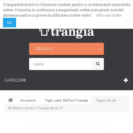
Trangiadistributor.ro foloseste cookies pentru a va imbunatati experienta
AUTENTIFICARE
CONTUL TAU
online. Folosirea in continuare a magazinului online presupune acordul
CONTACT
HARTA SITE
dumneavoastra cu privire la utilizarea cookie-urilor.
Afla mai multe
OK
COS
(GOL)
CATEGORII
Accesorii
Tigai, oale, farfurii Trangia
Tigaie HA de
Ø180mm pentru Trangia Serie 27.