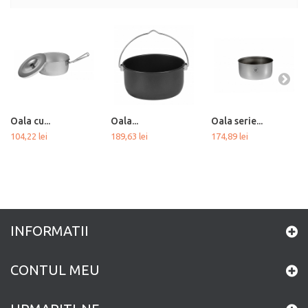
Oala cu...
Oala...
Oala serie...
104,22 lei
189,63 lei
174,89 lei
INFORMATII
CONTUL MEU