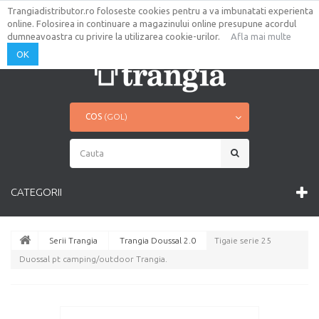
Trangiadistributor.ro foloseste cookies pentru a va imbunatati experienta
AUTENTIFICARE
CONTUL TAU
online. Folosirea in continuare a magazinului online presupune acordul
CONTACT
HARTA SITE
dumneavoastra cu privire la utilizarea cookie-urilor.
Afla mai multe
OK
COS
(GOL)
CATEGORII
Serii Trangia
Trangia Doussal 2.0
Tigaie serie 25
Duossal pt camping/outdoor Trangia.