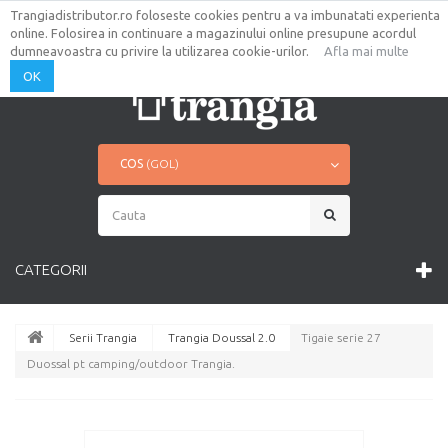
Trangiadistributor.ro foloseste cookies pentru a va imbunatati experienta
AUTENTIFICARE
CONTUL TAU
online. Folosirea in continuare a magazinului online presupune acordul
CONTACT
HARTA SITE
dumneavoastra cu privire la utilizarea cookie-urilor.
Afla mai multe
OK
COS
(GOL)
CATEGORII
Serii Trangia
Trangia Doussal 2.0
Tigaie serie 27
Duossal pt camping/outdoor Trangia.