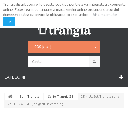
Trangiadistributor.ro foloseste cookies pentru a va imbunatati experienta
AUTENTIFICARE
CONTUL TAU
online. Folosirea in continuare a magazinului online presupune acordul
CONTACT
HARTA SITE
dumneavoastra cu privire la utilizarea cookie-urilor.
Afla mai multe
OK
COS
(GOL)
CATEGORII
Serii Trangia
Serie Trangia 25
25-4 UL Set Trangia serie
25 ULTRALIGHT, pt gatit in camping.