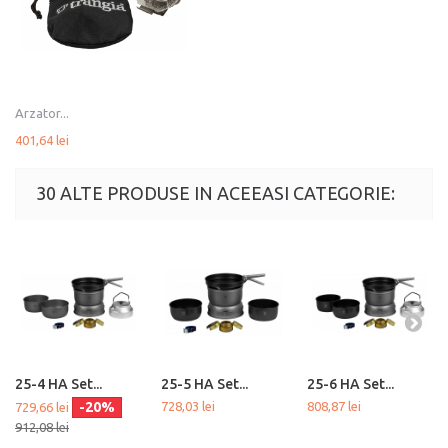
Arzator...
401,64 lei
30 ALTE PRODUSE IN ACEEASI CATEGORIE:
25-4 HA Set...
25-5 HA Set...
25-6 HA Set...
-20%
728,03 lei
808,87 lei
729,66 lei
912,08 lei