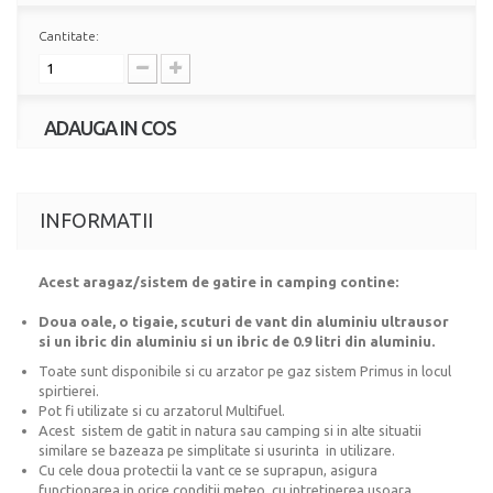
Cantitate:
ADAUGA IN COS
INFORMATII
Acest aragaz/sistem de gatire in camping contine:
Doua oale, o tigaie, scuturi de vant din aluminiu ultrausor
si un ibric din aluminiu si un ibric de 0.9 litri din aluminiu.
Toate sunt disponibile si cu arzator pe gaz sistem Primus in locul
spirtierei.
Pot fi utilizate si cu arzatorul Multifuel.
Acest sistem de gatit in natura sau camping si in alte situatii
similare se bazeaza pe simplitate si usurinta in utilizare.
Cu cele doua protectii la vant ce se suprapun, asigura
functionarea in orice conditii meteo, cu intretinerea usoara