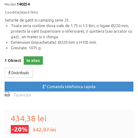
140254
Model
Nou
Conditie/stare
Seturile de gatit in camping serie 25.
Toata seria contine doua oale de 1.75 si 1.5 litri, o tigaie Ø220 mm,
protectii la vant (superioare si inferioare), o spirtiera (sau arzator cu
gaz) , un maner si o chinga.
Dimensiuni (impachetate): Ø220 mm x H105 mm.
Greutate: 1075 g.
1
Obiect
In stoc
Distribuiti
Comanda telefonica rapida
Tipareste
434,38 lei
-20%
542,97 lei