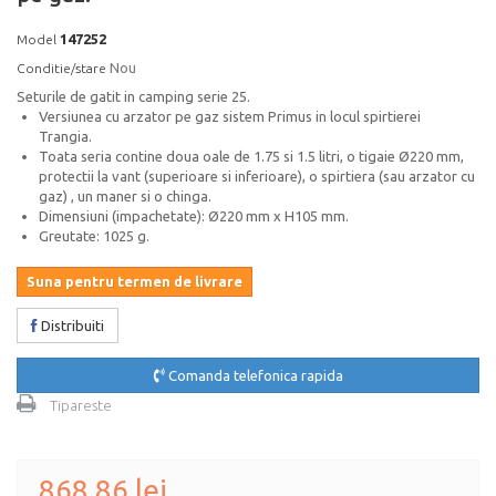
147252
Model
Nou
Conditie/stare
Seturile de gatit in camping serie 25.
Versiunea cu arzator pe gaz sistem Primus in locul spirtierei
Trangia.
Toata seria contine doua oale de 1.75 si 1.5 litri, o tigaie Ø220 mm,
protectii la vant (superioare si inferioare), o spirtiera (sau arzator cu
gaz) , un maner si o chinga.
Dimensiuni (impachetate): Ø220 mm x H105 mm.
Greutate: 1025 g.
Suna pentru termen de livrare
Distribuiti
Comanda telefonica rapida
Tipareste
868,86 lei