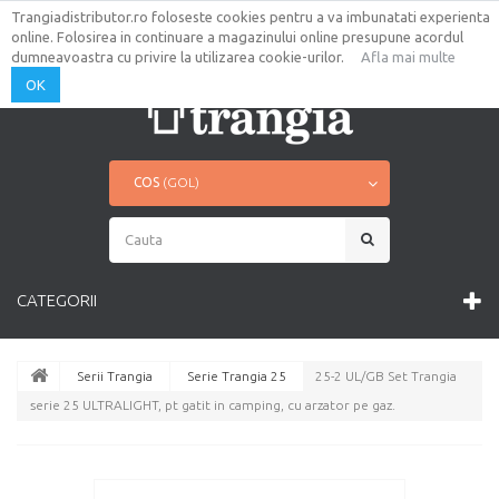
Trangiadistributor.ro foloseste cookies pentru a va imbunatati experienta
AUTENTIFICARE
CONTUL TAU
online. Folosirea in continuare a magazinului online presupune acordul
CONTACT
HARTA SITE
dumneavoastra cu privire la utilizarea cookie-urilor.
Afla mai multe
OK
COS
(GOL)
CATEGORII
Serii Trangia
Serie Trangia 25
25-2 UL/GB Set Trangia
serie 25 ULTRALIGHT, pt gatit in camping, cu arzator pe gaz.