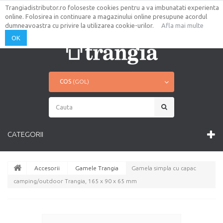
Trangiadistributor.ro foloseste cookies pentru a va imbunatati experienta
AUTENTIFICARE
CONTUL TAU
online. Folosirea in continuare a magazinului online presupune acordul
CONTACT
HARTA SITE
dumneavoastra cu privire la utilizarea cookie-urilor.
Afla mai multe
OK
COS
(GOL)
CATEGORII
Accesorii
Gamele Trangia
Gamela simpla cu capac
camping/outdoor Trangia, 165 x 90 x 65 mm