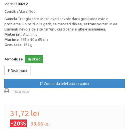
500212
Model
Nou
Conditie/stare
Gamela Trangia este tot ce aveti nevoie daca greutatea este o
problema. Folositi-o la gatit, sa mancati din ea, sa transportati in ea.
Eliminati nevoia de alte farfurii, castroane si altele asemenea.
Material
: Aluminiu
Marime
: 165 x 90 x 65 cm
Greutate
: 164 g
4
Produse
In stoc
Distribuiti
Comanda telefonica rapida
Tipareste
31,72 lei
-20%
39,66 lei