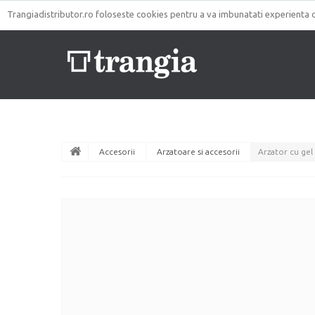
CONTACT
HARTA SITE
Trangiadistributor.ro foloseste cookies pentru a va imbunatati experienta o
Accesorii
Arzatoare si accesorii
Arzator cu gel