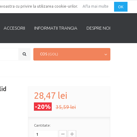
CONTUL TAU
AUTENTIFICARE
voastra cu privire la utilizarea cookie-urilor.
Afla mai multe
OK
ACCESORII
INFORMATII TRANGIA
DESPRE NOI
COS
(GOL)
lid
28,47 lei
-20%
35,59 lei
Cantitate: