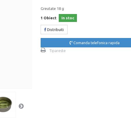
Greutate 18 g
1
Obiect
In stoc
Distribuiti
Comanda telefonica rapida
Tipareste