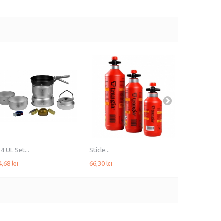
4 UL Set...
Sticle...
Multi-Disc...
,68 lei
66,30 lei
38,64 lei