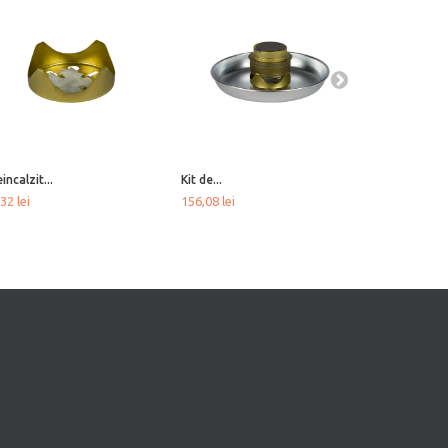
incalzit...
Kit de...
Corp...
32 lei
156,08 lei
628,39 lei