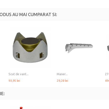
ODUS AU MAI CUMPARAT SI:
Scut de vant...
Maner...
27-
93,95 lei
29,28 lei
494
E: