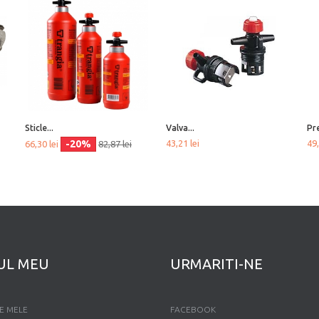
Sticle...
Valva...
Pre
-20%
43,21 lei
49,
66,30 lei
82,87 lei
UL MEU
URMARITI-NE
E MELE
FACEBOOK