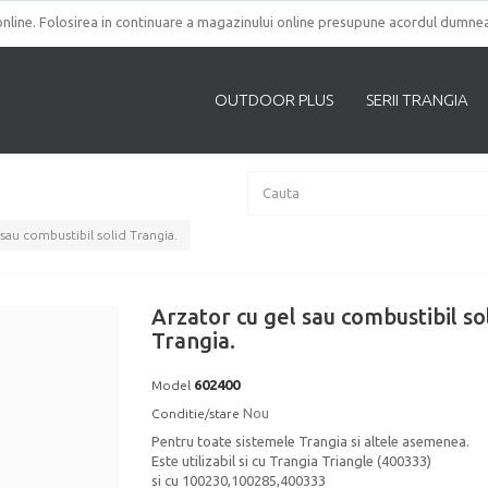
nline. Folosirea in continuare a magazinului online presupune acordul dumnea
OUTDOOR PLUS
SERII TRANGIA
 sau combustibil solid Trangia.
Arzator cu gel sau combustibil so
Trangia.
602400
Model
Nou
Conditie/stare
Pentru toate sistemele Trangia si altele asemenea.
Este utilizabil si cu Trangia Triangle (400333)
si cu 100230,100285,400333