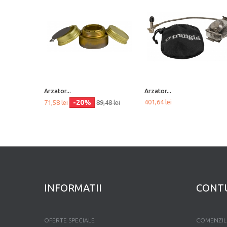
Arzator...
Arzator...
-20%
401,64 lei
71,58 lei
89,48 lei
INFORMATII
CONT
OFERTE SPECIALE
COMENZIL